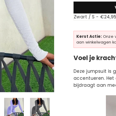
□
Kerst Actie:
Onze v
aan winkelwagen kan
Voel je krach
Deze jumpsuit is 
accentueren. Het o
bijdraagt aan mee